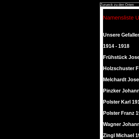
Zurueck zu den Orten
Namensliste U
Unsere Gefalle
1914 - 1918
Frühstück Jose
Holzschuster F
Melchardt Jose
Pinzker Johan
Polster Karl 19
Polster Franz 
Wagner Johann
Zingl Michael 