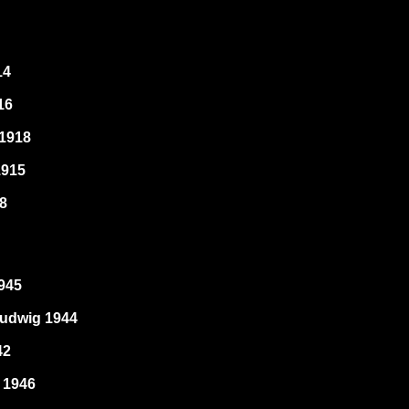
14
16
 1918
1915
18
945
Ludwig 1944
42
 1946