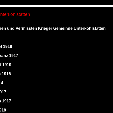
nterkohlstätten
nen und Vermissten Krieger Gemeinde Unterkohlstätten
f 1918
ranz 1917
f 1919
n 1916
14
1917
 1917
1918