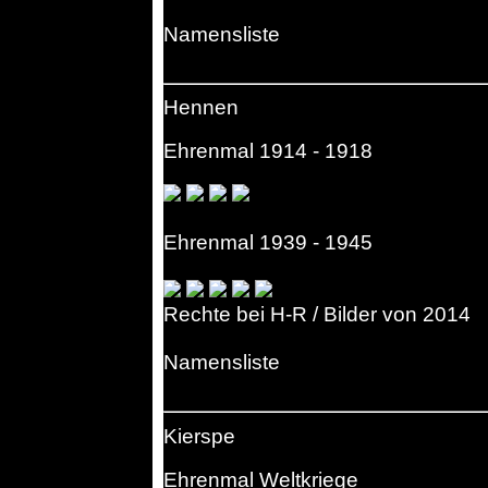
Namensliste
Hennen
Ehrenmal 1914 - 1918
Ehrenmal 1939 - 1945
Rechte bei H-R / Bilder von 2014
Namensliste
Kierspe
Ehrenmal Weltkriege