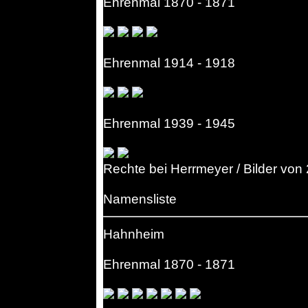
Ehrenmal 1870 - 1871
Ehrenmal 1914 - 1918
Ehrenmal 1939 - 1945
Rechte bei Herrmeyer / Bilder von
Namensliste
Hahnheim
Ehrenmal 1870 - 1871