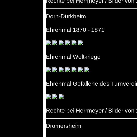
Rechte bei Herrmeyer / Bilder von
Dorn-Dürkheim
Ehrenmal 1870 - 1871
Ehrenmal Weltkriege
Ehrenmal Gefallene des Turnverei
Rechte bei Herrmeyer / Bilder von
Dromersheim