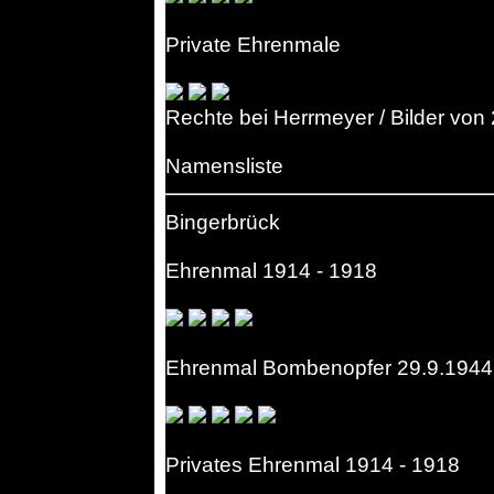
Private Ehrenmale
Rechte bei Herrmeyer / Bilder von
Namensliste
Bingerbrück
Ehrenmal 1914 - 1918
Ehrenmal Bombenopfer 29.9.1944
Privates Ehrenmal 1914 - 1918