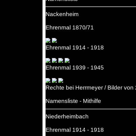
Nackenheim
Ehrenmal 1870/71
Ehrenmal 1914 - 1918
Ehrenmal 1939 - 1945
Rechte bei Herrmeyer / Bilder von
Namensliste - Mithilfe
Niederheimbach
Ehrenmal 1914 - 1918