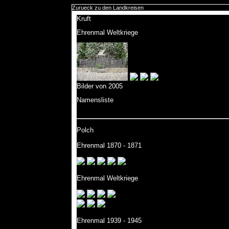
Zurueck zu den Landkreisen
Kruft
Ehrenmal Weltkriege
Bilder von 2005
Namensliste
Polch
Ehrenmal 1870 - 1871
Ehrenmal Weltkriege
Ehrenmal 1939 - 1945