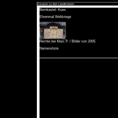
Zurueck zu den Landkreisen
Bernkastel- Kues
Ehrenmal Weltkriege
Rechte bei Marc P. / Bilder von 2005
Namensliste