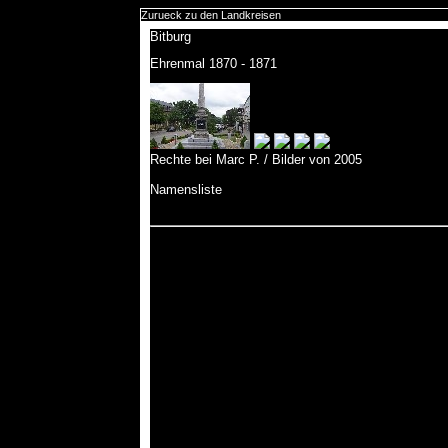
Zurueck zu den Landkreisen
Bitburg
Ehrenmal 1870 - 1871
Rechte bei Marc P. / Bilder von 2005
Namensliste