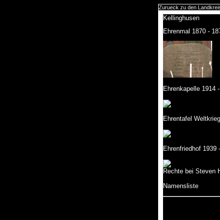
Zurueck zu den Landkrei
Kellinghusen
Ehrenmal 1870 - 18
Ehrenkapelle 1914 
Ehrentafel Weltkrie
Ehrenfriedhof 1939 
Rechte bei Steven 
Namensliste