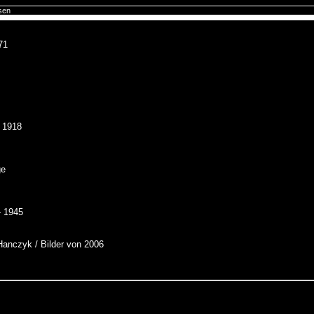
sen
71
- 1918
ge
- 1945
Hanczyk / Bilder von 2006